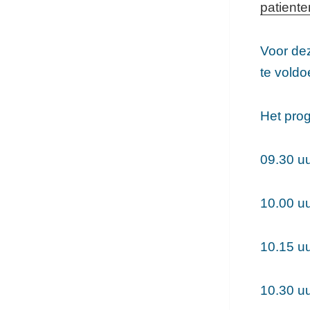
patient
Voor dez
te voldo
Het prog
09.30 uu
10.00 u
10.15 u
10.30 uu