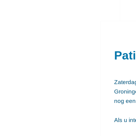
k
Pat
Zaterda
Groninge
nog een
Als u in