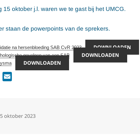
 15 oktober j.l. waren we te gast bij het UMCG.
er staan de powerpoints van de sprekers.
DOWNLOADEN
idatie na hersenbloeding SAB CvR 2023
DOWNLOADEN
hologische gevolgen van een SAB
DOWNLOADEN
rysma
T
E
w
m
i
a
t
i
t
l
eplaatst
5 oktober 2023
op
e
r