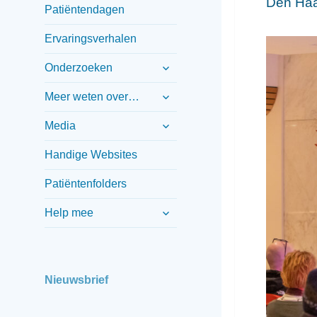
Den Ha
Patiëntendagen
Ervaringsverhalen
submenu
Onderzoeken
uitvouwen
submenu
Meer weten over…
uitvouwen
submenu
Media
uitvouwen
Handige Websites
Patiëntenfolders
submenu
Help mee
uitvouwen
Nieuwsbrief