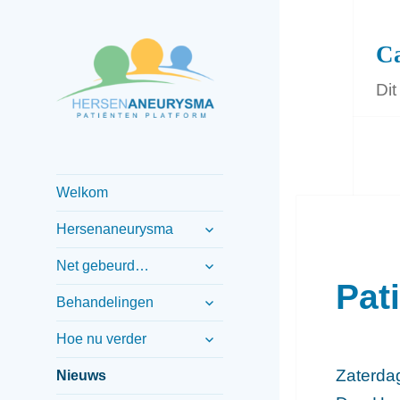
Ca
Dit
Informatief patiënten
Hersenaneurysma
platform
patiënten
Welkom
platform
submenu
Hersenaneurysma
uitvouwen
submenu
Net gebeurd…
uitvouwen
Pat
submenu
Behandelingen
uitvouwen
submenu
Hoe nu verder
uitvouwen
Zaterdag
Nieuws