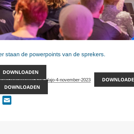
er staan de powerpoints van de sprekers.
DOWNLOADEN
DOWNLOAD
laire-behandeling-SAB-Hajo-4-november-2023
DOWNLOADEN
T
E
w
m
i
a
t
i