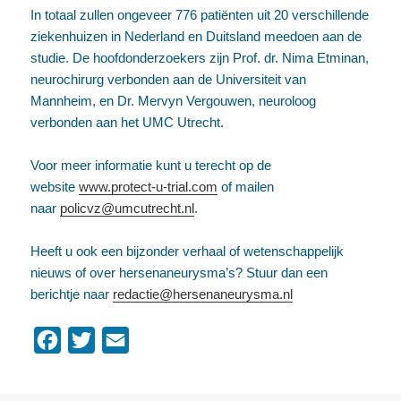
In totaal zullen ongeveer 776 patiënten uit 20 verschillende
ziekenhuizen in Nederland en Duitsland meedoen aan de
studie. De hoofdonderzoekers zijn Prof. dr. Nima Etminan,
neurochirurg verbonden aan de Universiteit van
Mannheim, en Dr. Mervyn Vergouwen, neuroloog
verbonden aan het UMC Utrecht.
Voor meer informatie kunt u terecht op de
website
www.protect-u-trial.com
of mailen
naar
policvz@umcutrecht.nl
.
Heeft u ook een bijzonder verhaal of wetenschappelijk
nieuws of over hersenaneurysma’s? Stuur dan een
berichtje naar
redactie@hersenaneurysma.nl
F
T
E
a
w
m
c
i
a