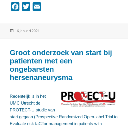
F
T
E
a
w
m
c
i
a
Geplaatst
16 januari 2021
e
t
i
op
b
t
l
o
e
Groot onderzoek van start bij
o
r
patienten met een
k
ongebarsten
hersenaneurysma
Recentelijk is in het
UMC Utrecht de
PROTECT-U studie van
start gegaan (Prospective Randomized Open-label Trial to
Evaluate risk faCTor management in patients with