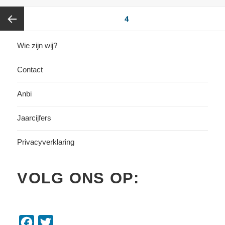
op
b
t
l
Berichten
PAGINA
4
o
e
paginering
o
r
Vorige
Wie zijn wij?
k
pagina
Contact
Anbi
Jaarcijfers
Privacyverklaring
VOLG ONS OP:
F
T