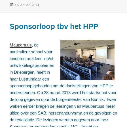
Geplaatst
16 januari 2021
e
t
i
op
b
t
l
o
e
Sponsorloop tbv het HPP
o
r
k
Maupertuus
, de
particuliere school voor
kinderen met leer- en/of
ontwikkelingsproblemen
in Driebergen, heeft in
haar Lustrumjaar een
sponsorloop gehouden om de doelstellingen van HPP te
ondersteunen. Op 28 maart 2018 werd het startschot voor
de loop gegeven door de burgemeester van Bunnik. Twee
weken eerder kregen de leerlingen van Maupertuus meer
uitleg over een SAB, hersenaneurysma en de gevolgen en
de revalidatie. De lezingen werden gegeven door Inez
Koopman, promovendus in het UMC Utrecht en