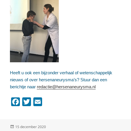
Heeft u ook een bijzonder verhaal of wetenschappelijk
nieuws of over hersenaneurysma’s? Stuur dan een
berichtje naar
redactie@hersenaneurysma.nl
F
T
E
a
w
m
c
i
a
Geplaatst
15 december 2020
e
t
i