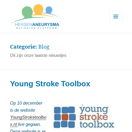
MENU
EN
Hersenaneurysma patiënten
WIDGETS
platform
Categorie:
Blog
Dit zijn onze laatste nieuwtjes
Young Stroke Toolbox
Op 10 december
is de website
YoungStroketoolbo
x.nl
live gegaan.
Deze website is er