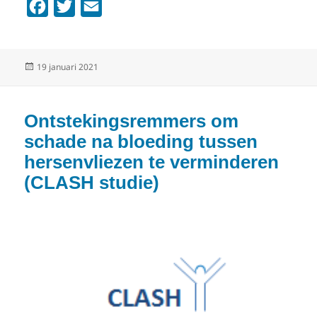
F
T
E
a
w
m
c
i
a
Geplaatst
19 januari 2021
e
t
i
op
b
t
l
o
e
Ontstekingsremmers om
o
r
schade na bloeding tussen
k
hersenvliezen te verminderen
(CLASH studie)