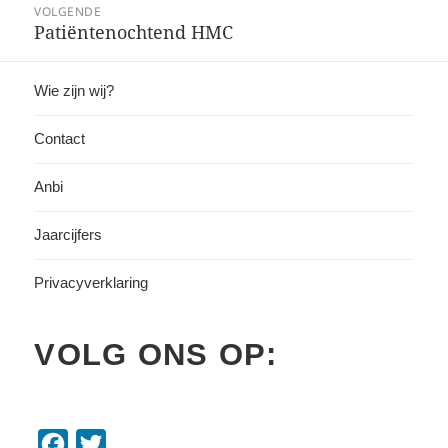
k
VOLGENDE
Patiëntenochtend HMC
Volgend
bericht:
Wie zijn wij?
Contact
Anbi
Jaarcijfers
Privacyverklaring
VOLG ONS OP:
F
T