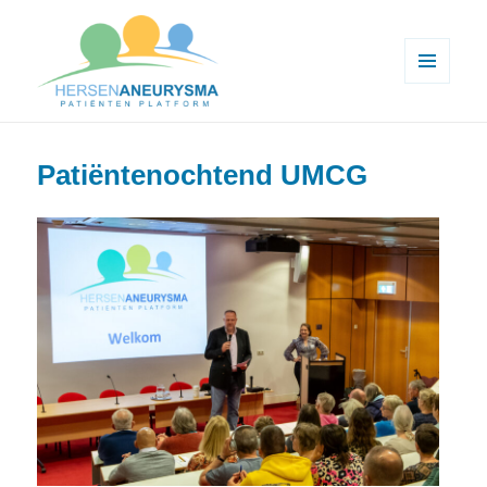
MENU
EN
Hersenaneurysma patiënten
WIDGETS
platform
Patiëntenochtend UMCG