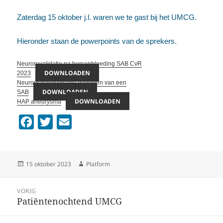
Zaterdag 15 oktober j.l. waren we te gast bij het UMCG.
Hieronder staan de powerpoints van de sprekers.
Neurorevalidatie na hersenbloeding SAB CvR
DOWNLOADEN
2023
Neuropsychologische gevolgen van een
DOWNLOADEN
SAB
DOWNLOADEN
HAP aneurysma
F
T
E
a
w
m
c
i
a
Geplaatst
Auteur
15 oktober 2023
Platform
e
t
i
op
b
t
l
Bericht
VORIG
o
e
Patiëntenochtend UMCG
Vorig
navigatie
o
r
bericht: