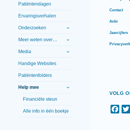
Patiëntendagen
k
Contact
Ervaringsverhalen
Anbi
submenu
Onderzoeken
uitvouwen
Jaarcijfers
submenu
Meer weten over…
uitvouwen
Privacyverk
submenu
Media
uitvouwen
Handige Websites
Patiëntenfolders
submenu
Help mee
uitvouwen
VOLG O
Financiële steun
F
Alle info in één boekje
a
c