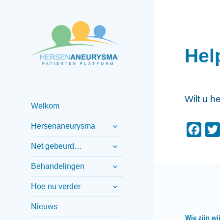
Hel
Informatief patiënten
Hersenaneurysma
platform
patiënten
Wilt u 
Welkom
platform
submenu
Hersenaneurysma
F
uitvouwen
submenu
a
Net gebeurd…
uitvouwen
c
submenu
Behandelingen
uitvouwen
e
submenu
Hoe nu verder
b
uitvouwen
o
Nieuws
o
Wie zijn wi