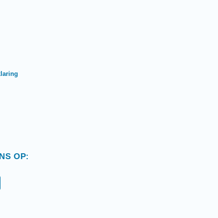
laring
NS OP:
T
w
i