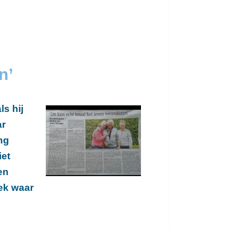
n’
ls hij
ar
ng
iet
en
ek waar