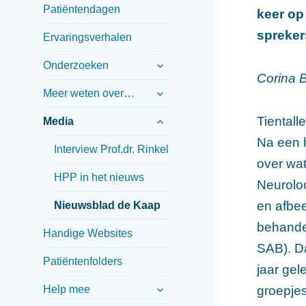
Patiëntendagen
keer op
spreker
Ervaringsverhalen
submenu
Onderzoeken
uitvouwen
Corina 
submenu
Meer weten over…
uitvouwen
submenu
Tiental
Media
uitvouwen
Na een h
Interview Prof.dr. Rinkel
over wat
HPP in het nieuws
Neurolo
en afbe
Nieuwsblad de Kaap
behande
Handige Websites
SAB). Da
Patiëntenfolders
jaar ge
submenu
groepjes
Help mee
uitvouwen