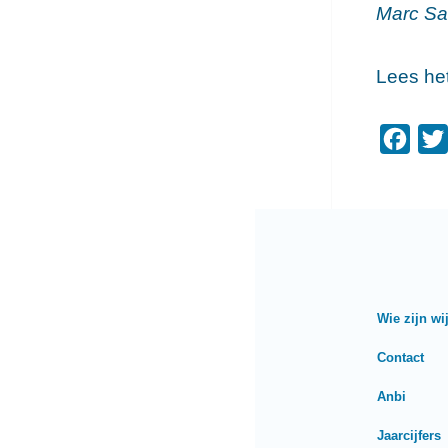
Marc Sat
Lees het
F
a
c
e
b
o
o
Wie zijn wi
k
Contact
Anbi
Jaarcijfers