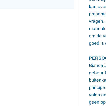
kan over
presenta
vragen. 
maar als
om de v
goed is
PERSO
Bianca J
gebeurd
buitenka
principe
volop ac
geen opt