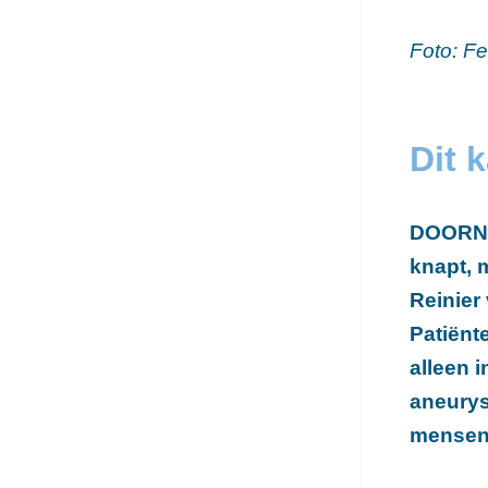
Foto: F
Dit 
DOOR
knapt, 
Reinier
Patiënt
alleen 
aneurys
mensen 