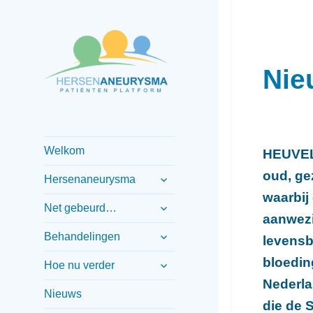
Nie
Informatief patiënten
Hersenaneurysma
platform
patiënten
Welkom
platform
HEUVEL
submenu
oud, ge
Hersenaneurysma
uitvouwen
waarbij
submenu
Net gebeurd…
aanwezi
uitvouwen
submenu
Behandelingen
levensb
uitvouwen
submenu
bloedin
Hoe nu verder
uitvouwen
Nederla
Nieuws
die de 