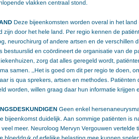
nlopende vlakken centraal stond.
LAND
Deze bijeenkomsten worden overal in het lan
d zijn door het hele land. Per regio kennen de pati
og, neurochirurg of andere artsen en de verschille
is bestuurslid en coördineert de organisatie van de 
iekenhuizen, zorg dat alles geregeld wordt, patiënte
a samen. ,,Het is goed om dit per regio te doen, o
aar is qua sprekers, artsen en methodes. Patiënten
d worden, willen graag daar hun informatie krijgen e
INGSDESKUNDIGEN
Geen enkel hersenaneurysma 
de bijeenkomst duidelijk. Aan sommige patiënten is na
veel meer. Neuroloog Mervyn Vergouwen vertelde tij
 bloeddruk of erfelijke belasting mee kunnen spelen 