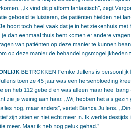
komen. ,,Ik vind dit platform fantastisch”, zegt Vergo
tie geboeid te luisteren, de patiënten hielden het la
Je hoort toch heel vaak dat je in het ziekenhuis met
 je dan eenmaal thuis bent komen er andere vragen n
ragen van patiënten op deze manier te kunnen beant
 om op deze manier de behandelingsmogelijkheden te
ONLIJK
BETROKKEN Femke Jullens is persoonlijk b
ullens toen ze 45 jaar was een hersenbloeding kreeg.
e en heb 112 gebeld en was alleen maar heel bang 
nt zie je weinig aan haar. ,,Wij hebben het als gezi
 alles nog, maar anders”, vertelt Bianca Jullens. ,,D
tief zijn zitten er niet echt meer in. Ik werkte destijd
ie meer. Maar ik heb nog geluk gehad.”