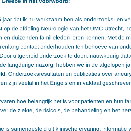
t Greebe in het voorwoord:
5 jaar dat ik nu werkzaam ben als onderzoeks- en v
st op de afdeling Neurologie van het UMC Utrecht, 
en en duizenden familieleden leren kennen. Met de 
jarenlang contact onderhouden ten behoeve van ond
 Door uitgebreid onderzoek te doen, nauwkeurig da
de langdurige nazorg, hebben we in de afgelopen ja
ld. Onderzoeksresultaten en publicaties over aneu
en zijn veelal in het Engels en in vaktaal geschreve
rvaren hoe belangrijk het is voor patiënten en hun f
over de ziekte, de risico’s, de behandeling en het her
je is samengesteld uit klinische ervaring, informatie