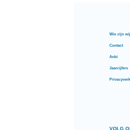
e
b
o
o
Wie zijn wi
k
Contact
Anbi
Jaarcijfers
Privacyverk
VOLG O