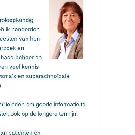
erpleegkundig
heb ik honderden
meesten van hen
erzoek en
tabase-beheer en
ren veel kennis
rysma’s en subarachnoïdale
n.
amilieleden om goede informatie te
stel, ook op de langere termijn.
 van patiënten en