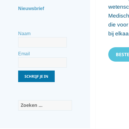
wetensch
Nieuwsbrief
Medisch 
die voor
bij elkaa
Naam
BESTE
Email
SCHRIJF JE IN
Zoeken
naar: