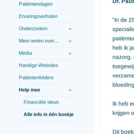
Dr. Pau
Patiëntendagen
Ervaringsverhalen
“In de 2
submenu
speciali
Onderzoeken
uitvouwen
patiënt
submenu
Meer weten over…
uitvouwen
heb ik 
submenu
Media
nazorg.
uitvouwen
Handige Websites
toegewij
verzame
Patiëntenfolders
bloeding
submenu
Help mee
uitvouwen
Financiële steun
Ik heb e
krijgen 
Alle info in één boekje
Dit boek