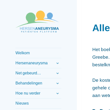
All
Informatief patiënten
Hersenaneurysma
platform
patiënten
Het boe
Welkom
platform
Greebe. 
submenu
Hersenaneurysma
bestelk
uitvouwen
submenu
Net gebeurd…
uitvouwen
De koste
submenu
Behandelingen
uitvouwen
gehele o
submenu
Hoe nu verder
aan wet
uitvouwen
Nieuws