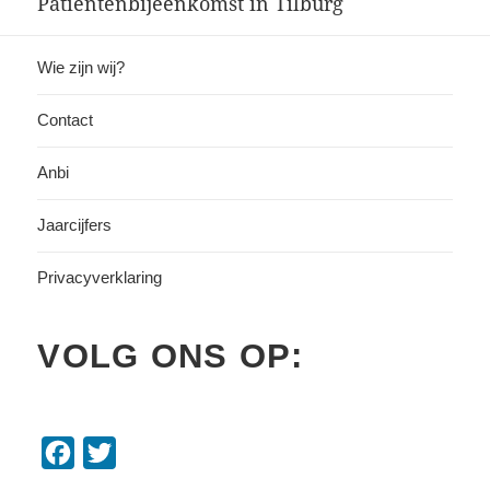
Patiëntenbijeenkomst in Tilburg
Volgend
bericht:
Wie zijn wij?
Contact
Anbi
Jaarcijfers
Privacyverklaring
VOLG ONS OP:
F
T
a
w