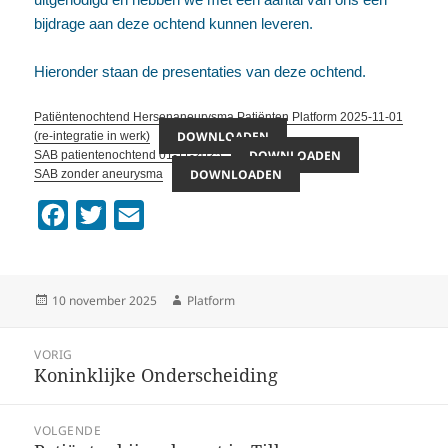
bijdrage aan deze ochtend kunnen leveren.
Hieronder staan de presentaties van deze ochtend.
Patiëntenochtend Hersenaneurysma Patiënten Platform 2025-11-01
DOWNLOADEN
(re-integratie in werk)
DOWNLOADEN
SAB patientenochtend 01-11-2025
DOWNLOADEN
SAB zonder aneurysma
F
T
E
a
w
m
c
i
a
Geplaatst
Auteur
10 november 2025
Platform
e
t
i
op
b
t
l
Bericht
VORIG
o
e
Koninklijke Onderscheiding
Vorig
navigatie
o
r
bericht:
k
VOLGENDE