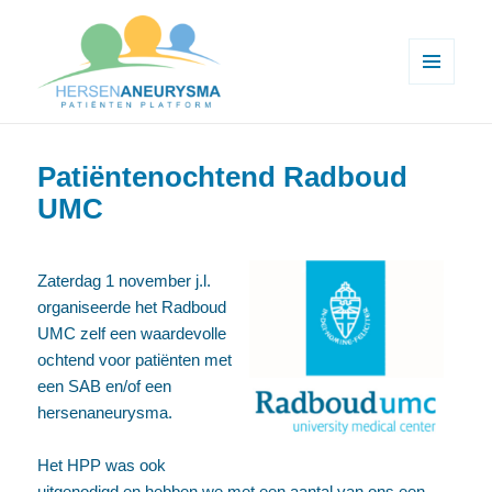
MENU
EN
Hersenaneurysma patiënten
WIDGETS
platform
Patiëntenochtend Radboud
UMC
Zaterdag 1 november j.l.
organiseerde het Radboud
UMC zelf een waardevolle
ochtend voor patiënten met
een SAB en/of een
hersenaneurysma.
Het HPP was ook
uitgenodigd en hebben we met een aantal van ons een