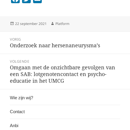
a
w
m
c
i
a
Geplaatst
Auteur
22 september 2021
Platform
e
t
i
op
b
t
l
Bericht
VORIG
o
e
Onderzoek naar hersenaneurysma’s
Vorig
navigatie
o
r
bericht:
k
VOLGENDE
Omgaan met de onzichtbare gevolgen van
Volgend
een SAB: lotgenotencontact en psycho-
bericht:
educatie in het UMCG
Wie zijn wij?
Contact
Anbi